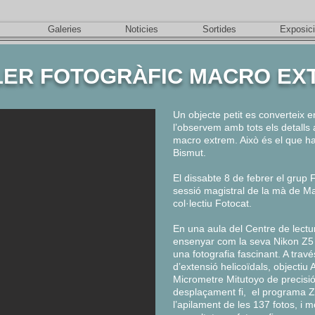
Galeries
Noticies
Sortides
Exposic
LER FOTOGRÀFIC MACRO EX
Un objecte petit es converteix
l’observem amb tots els detalls 
macro extrem. Això és el que h
Bismut.
El dissabte 8 de febrer el grup
sessió magistral de la mà de 
col·lectiu Fotocat.
En una aula del Centre de lect
ensenyar com la seva Nikon Z5 
una fotografia fascinant. A trav
d’extensió helicoïdals, objecti
Micrometre Mitutoyo de precisió
desplaçament fi, el programa Z
l’apilament de les 137 fotos, i 