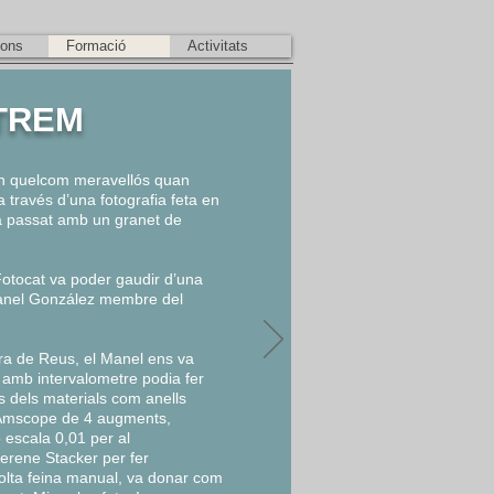
ions
Formació
Activitats
TREM
 en quelcom meravellós quan
a través d’una fotografia feta en
a passat amb un granet de
 Fotocat va poder gaudir d’una
Manel González membre del
ura de Reus, el Manel ens va
amb intervalometre podia fer
és dels materials com anells
u Amscope de 4 augments,
 escala 0,01 per al
erene Stacker per fer
molta feina manual, va donar com